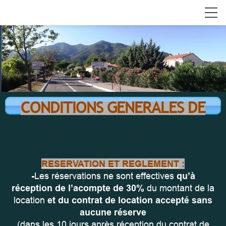
CONDITIONS GENERALES DE
LOCATION SAISONNIERE -
Curistes et autres HORS
SAISON
RESERVATION ET REGLEMENT
:
-
Les réservations ne sont effectives
qu’à
réception de l’acompte de 30%
du montant de la
location
et du contrat de location accepté sans
aucune réserve
(dans les 10 jours après réception du contrat de